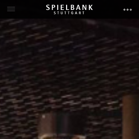
SPIELBANK
IMPRESSIONEN
SPIELANGEBOT
TURNIERE
SPIELERSCHUTZ
EVENTS
GESCHENKE