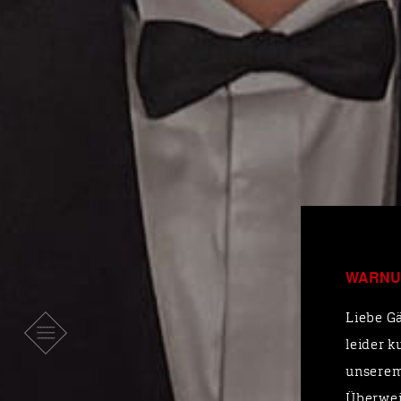
WARNU
Liebe Gä
leider k
unserem
Überwei