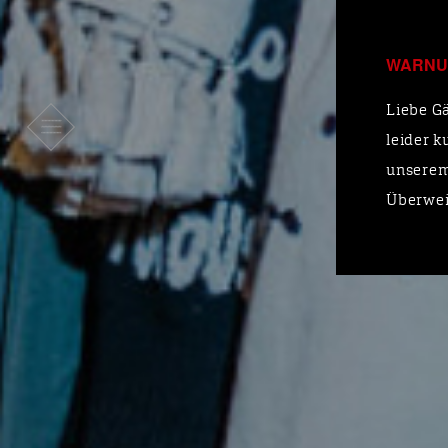
WARNU
Liebe Gä
leider k
unserem
Überwei