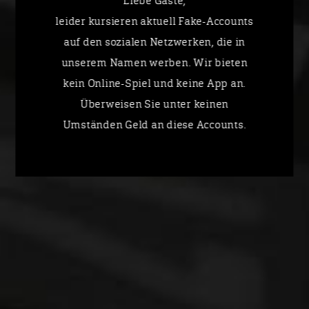
Liebe Gäste,
leider kursieren aktuell Fake-Accounts
auf den sozialen Netzwerken, die in
unserem Namen werben. Wir bieten
kein Online-Spiel und keine App an.
Überweisen Sie unter keinen
Umständen Geld an diese Accounts.
MY PRIVATE TABLE