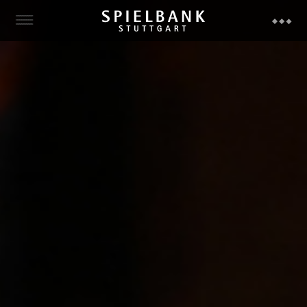
SPIELBANK
IMPRESSIONEN
SPIELANGEBOT
TURNIERE
SPIELERSCHUTZ
EVENTS
GESCHENKE