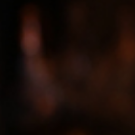
RESTAURANT JOYCE
THE NEW GRACE
KONTAKT